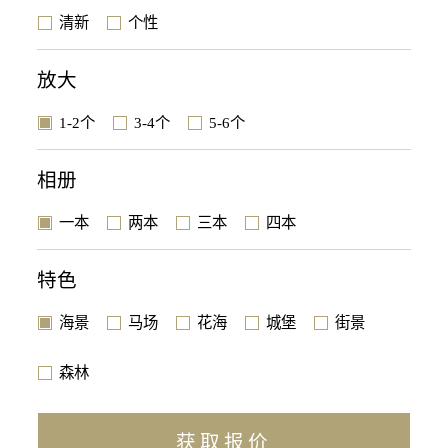
清新
个性
放大
1-2个
3-4个
5-6个
相册
一本
两本
三本
四本
特色
海景
马场
花海
城堡
街景
森林
获取报价