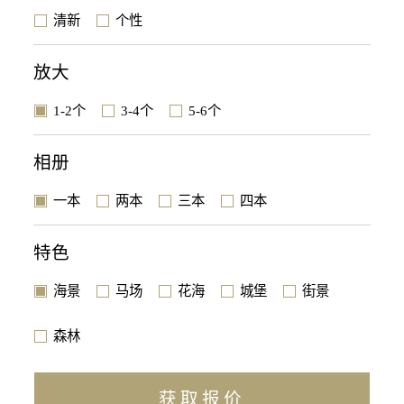
清新
个性
放大
1-2个
3-4个
5-6个
相册
一本
两本
三本
四本
特色
海景
马场
花海
城堡
街景
森林
获取报价